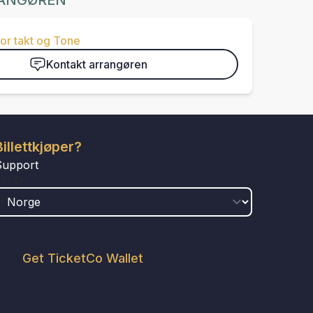
ANGØREN
or takt og Tone
Kontakt arrangøren
Billettkjøper?
Support
LAND
Get TicketCo Wallet