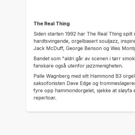
The Real Thing
Siden starten 1992 har The Real Thing spil
hardtsvingende, orgelbasert souljazz, inspi
Jack McDuff, George Benson og Wes Mont
Bandet som "aldri går av scenen i tørr smok
fanskare også utenfor jazzmenigheten.
Palle Wagnberg med sitt Hammond B3 orgel, 
saksofonisten Dave Edge og trommeslageren
fyre opp hammondorgelet, sjekke at sløyfa e
repertoar.