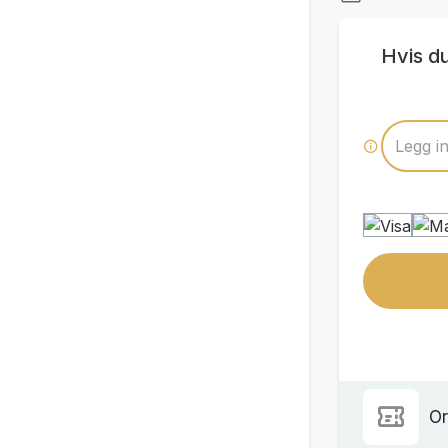
Hvis d
Or