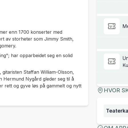
M
t mer enn 1700 konserter med
rert av storheter som Jimmy Smith,
gomery.
ing"; har opparbeidet seg en solid
Un
Ku
gitaristen Staffan William-Olsson,
 Hermund Nygård gleder seg til å
r rett og gyve løs på gammelt og nytt
HVOR SK
Teaterka