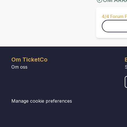
OM ARR
4/4 Forum F
Om TicketCo
Om oss
Manage cookie preferences