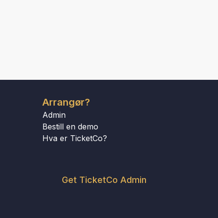
Arrangør?
Admin
Bestill en demo
Hva er TicketCo?
Get TicketCo Admin